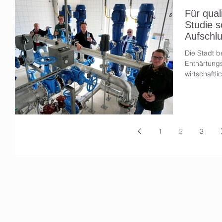
Für qual
Studie s
Aufschl
Die Stadt b
Enthärtungs
wirtschaftl
1
2
3