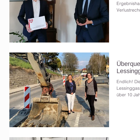
Ergebnishau
Verlustrech
Überquer
Lessing
Endlich! Di
Lessinggass
über 10 Jah