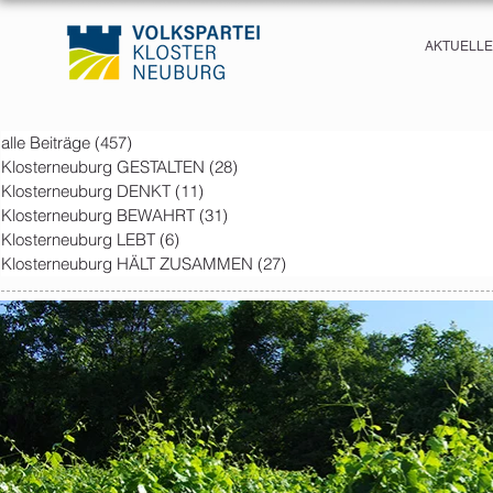
AKTUELL
alle Beiträge
(457)
457 posts
Klosterneuburg GESTALTEN
(28)
28 posts
Klosterneuburg DENKT
(11)
11 posts
Klosterneuburg BEWAHRT
(31)
31 posts
Klosterneuburg LEBT
(6)
6 posts
Klosterneuburg HÄLT ZUSAMMEN
(27)
27 posts