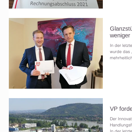
Glanzst
weniger
In der letz
wurde das „
mehrheitlic
VP forde
Der Innovat
Handlungsfe
In der letzt