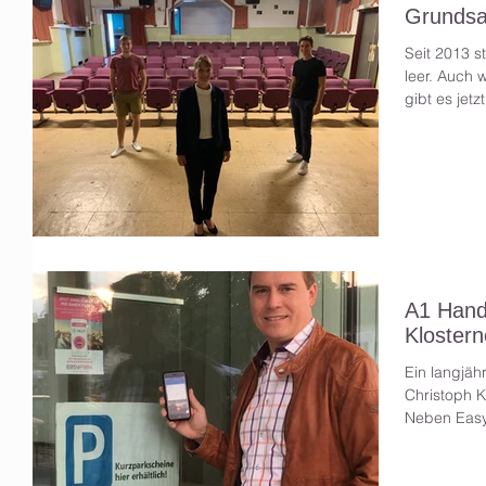
Grundsa
Seit 2013 s
leer. Auch 
gibt es jetz
A1 Hand
Kloster
Ein langjäh
Christoph 
Neben Easy