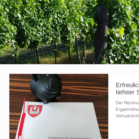
Erfreul
tiefster
Der Rechnu
Ergebnishau
Verlustrech