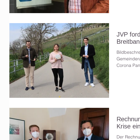
JVP for
Breitban
Bildbeschre
Gemeindera
Corona Pand
Rechnun
Krise ei
Der Rechnu