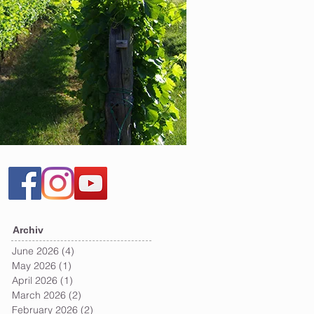
Archiv
June 2026
(4)
4 posts
t
May 2026
(1)
1 post
April 2026
(1)
1 post
March 2026
(2)
2 posts
February 2026
(2)
2 posts