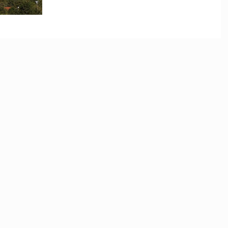
begrüßen. Dies darf jedoch nicht um jeden Preis
geschehen. Um sich ein fundiertes Bild vom aktuelle
Stand der Technik zu machen, besuchten die
Mitglieder des Ausschusses für Stadtplanung und -
entwicklung im Juni 2024 den Energiefors