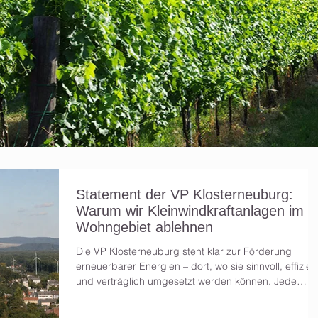
Statement der VP Klosterneuburg:
Warum wir Kleinwindkraftanlagen im
Wohngebiet ablehnen
Die VP Klosterneuburg steht klar zur Förderung
erneuerbarer Energien – dort, wo sie sinnvoll, effizien
und verträglich umgesetzt werden können. Jede
Energiequelle, die zur Unabhängigkeit von fossilen
Energieträgern beiträgt, ist grundsätzlich zu