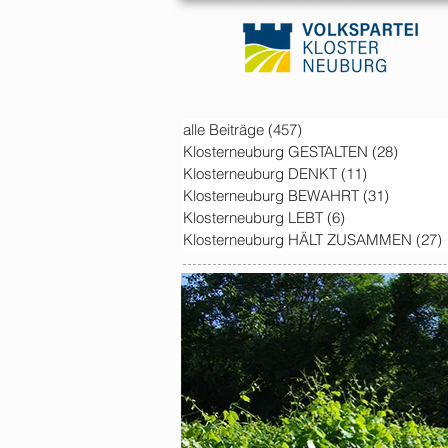
alle Beiträge
(457)
457 posts
Klosterneuburg GESTALTEN
(28)
28 post
Klosterneuburg DENKT
(11)
11 posts
Klosterneuburg BEWAHRT
(31)
31 posts
Klosterneuburg LEBT
(6)
6 posts
Klosterneuburg HÄLT ZUSAMMEN
(27)