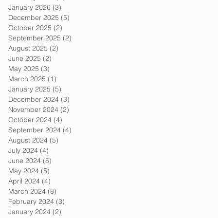
January 2026
(3)
3 posts
n
December 2025
(5)
5 posts
October 2025
(2)
2 posts
September 2025
(2)
2 posts
August 2025
(2)
2 posts
June 2025
(2)
2 posts
May 2025
(3)
3 posts
March 2025
(1)
1 post
January 2025
(5)
5 posts
December 2024
(3)
3 posts
November 2024
(2)
2 posts
October 2024
(4)
4 posts
September 2024
(4)
4 posts
August 2024
(5)
5 posts
July 2024
(4)
4 posts
June 2024
(5)
5 posts
May 2024
(5)
5 posts
April 2024
(4)
4 posts
March 2024
(8)
8 posts
February 2024
(3)
3 posts
January 2024
(2)
2 posts