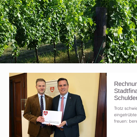
Rechnun
Stadtfin
Schulde
Trotz schw
eingetrübte
freuen: ber