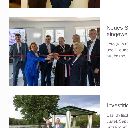
Neues S
eingewe
Foto (v.l.n.
und Bildung
Kaufmann, B
Investit
Das idyllis
Juwel. Sei
Kritzendorf 