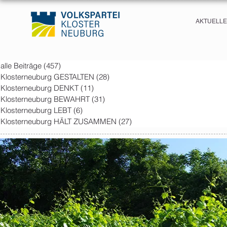
AKTUELL
alle Beiträge
(457)
457 posts
Klosterneuburg GESTALTEN
(28)
28 posts
Klosterneuburg DENKT
(11)
11 posts
Klosterneuburg BEWAHRT
(31)
31 posts
Klosterneuburg LEBT
(6)
6 posts
Klosterneuburg HÄLT ZUSAMMEN
(27)
27 posts