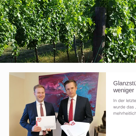
Glanzst
weniger
In der letz
wurde das „
mehrheitlic