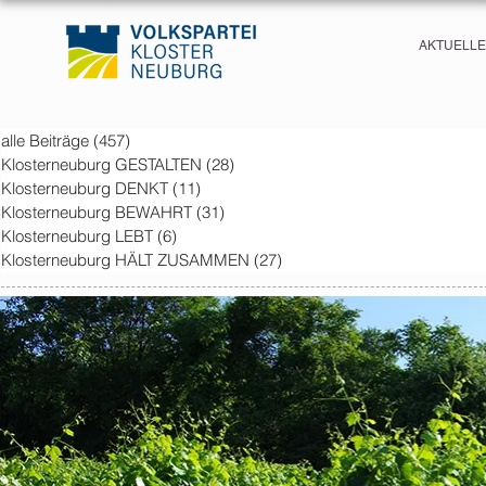
AKTUELL
alle Beiträge
(457)
457 posts
Klosterneuburg GESTALTEN
(28)
28 posts
Klosterneuburg DENKT
(11)
11 posts
Klosterneuburg BEWAHRT
(31)
31 posts
Klosterneuburg LEBT
(6)
6 posts
Klosterneuburg HÄLT ZUSAMMEN
(27)
27 posts