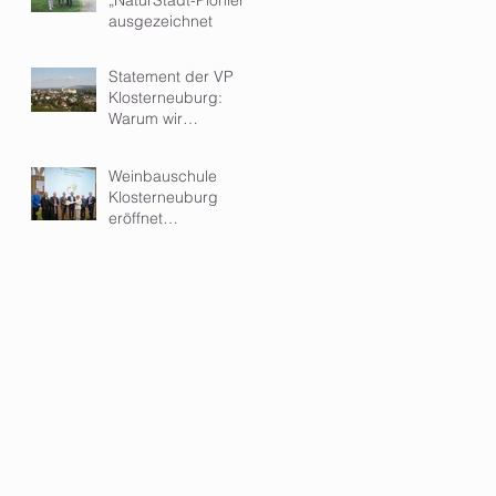
ausgezeichnet
Statement der VP
Klosterneuburg:
Warum wir
Kleinwindkraftanlagen
im Wohngebiet
Weinbauschule
ablehnen
Klosterneuburg
eröffnet
hochmodernen Zubau
- ein Meilenstein für
Ausbildung und
Forschung