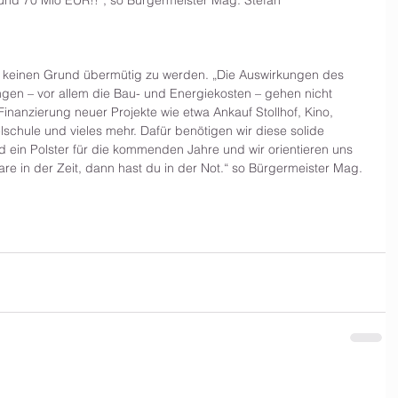
und 70 Mio EUR!!“, so Bürgermeister Mag. Stefan 
g keinen Grund übermütig zu werden. „Die Auswirkungen des 
ngen – vor allem die Bau- und Energiekosten – gehen nicht 
inanzierung neuer Projekte wie etwa Ankauf Stollhof, Kino, 
lschule und vieles mehr. Dafür benötigen wir diese solide 
 ein Polster für die kommenden Jahre und wir orientieren uns 
are in der Zeit, dann hast du in der Not.“ so Bürgermeister Mag. 