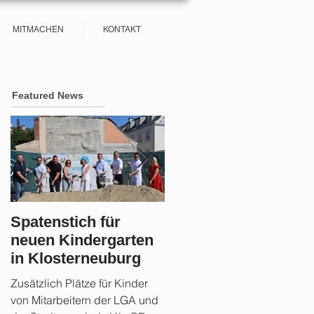
MITMACHEN
KONTAKT
Featured News
Spatenstich für
Sicherheit im Fokus:
neuen Kindergarten
Stadtgemeinde
in Klosterneuburg
Klosterneuburg setz
auf Aufklärung und
Zusätzlich Plätze für Kinder
Rund 21 Monate nach der
Vorsorge nach der
von Mitarbeitern der LGA und
Hochwasserkatastrophe zog
Flut 2024