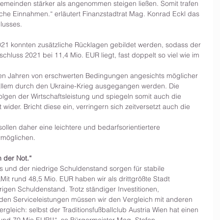
Gemeinden stärker als angenommen steigen ließen. Somit trafen 
e Einnahmen.“ erläutert Finanzstadtrat Mag. Konrad Eckl das 
lusses.
21 konnten zusätzliche Rücklagen gebildet werden, sodass der 
luss 2021 bei 11,4 Mio. EUR liegt, fast doppelt so viel wie im 
n Jahren von erschwerten Bedingungen angesichts möglicher 
 allem durch den Ukraine-Krieg ausgegangen werden. Die 
lgen der Wirtschaftsleistung und spiegeln somit auch die 
wider. Bricht diese ein, verringern sich zeitversetzt auch die 
ollen daher eine leichtere und bedarfsorientiertere 
rmöglichen. 
n der Not.“
s und der niedrige Schuldenstand sorgen für stabile 
„Mit rund 48,5 Mio. EUR haben wir als drittgrößte Stadt 
rigen Schuldenstand. Trotz ständiger Investitionen, 
en Serviceleistungen müssen wir den Vergleich mit anderen 
eich: selbst der Traditionsfußballclub Austria Wien hat einen 