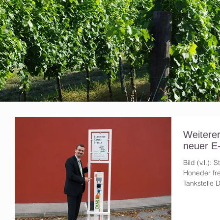
Weiterer
neuer E-
Bild (v.l.):
Honeder fre
Tankstelle D