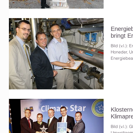
Energie
bringt E
Bild (v.l.):
Honeder, U
Energiebeau
Kloster
Klimapre
Bild (v.l.):
Umweltgeme