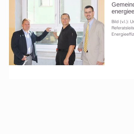
Gemeinde
energiee
Bild (v.l.)
Referatslei
Energieeffi