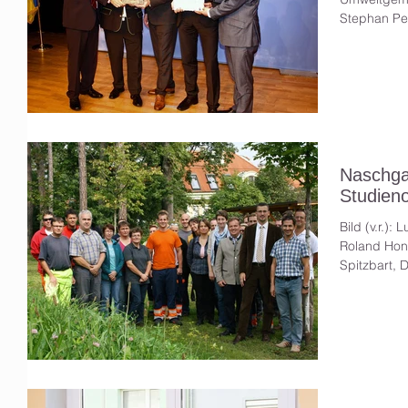
Stephan Per
Naschga
Studieno
Bild (v.r.):
Roland Hon
Spitzbart, 