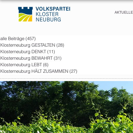
AKTUELL
alle Beiträge
(457)
457 posts
Klosterneuburg GESTALTEN
(28)
28 posts
Klosterneuburg DENKT
(11)
11 posts
Klosterneuburg BEWAHRT
(31)
31 posts
Klosterneuburg LEBT
(6)
6 posts
Klosterneuburg HÄLT ZUSAMMEN
(27)
27 posts