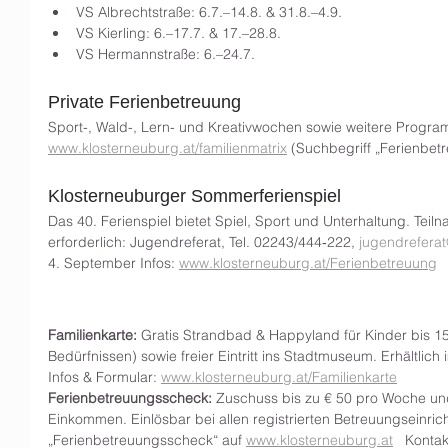
VS Albrechtstraße: 6.7.–14.8. & 31.8.–4.9.
VS Kierling: 6.–17.7. & 17.–28.8.
VS Hermannstraße: 6.–24.7.
Private Ferienbetreuung
Sport-, Wald-, Lern- und Kreativwochen sowie weitere Progra
www.klosterneuburg.at/familienmatrix
 (Suchbegriff „Ferienbet
Klosterneuburger Sommerferienspiel
Das 40. Ferienspiel bietet Spiel, Sport und Unterhaltung. Tei
erforderlich: Jugendreferat, Tel. 02243/444‑222, 
jugendreferat
4. September Infos: 
www.klosterneuburg.at/Ferienbetreuung
Familienkarte:
 Gratis Strandbad & Happyland für Kinder bis 1
Bedürfnissen) sowie freier Eintritt ins Stadtmuseum. Erhältlich
Infos & Formular: 
www.klosterneuburg.at/Familienkarte
Ferienbetreuungsscheck:
 Zuschuss bis zu € 50 pro Woche und
Einkommen. Einlösbar bei allen registrierten Betreuungseinric
„Ferienbetreuungsscheck“ auf 
www.klosterneuburg.at
   Konta