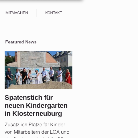
MITMACHEN
KONTAKT
Featured News
Spatenstich für
Sicherheit im Fokus:
neuen Kindergarten
Stadtgemeinde
in Klosterneuburg
Klosterneuburg setz
auf Aufklärung und
Zusätzlich Plätze für Kinder
Rund 21 Monate nach der
Vorsorge nach der
von Mitarbeitern der LGA und
Hochwasserkatastrophe zog
Flut 2024