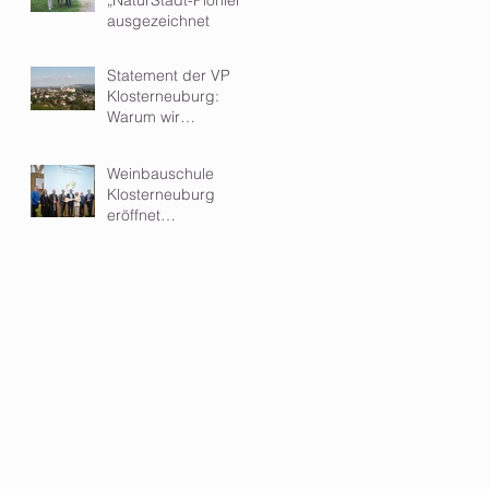
ausgezeichnet
Statement der VP
Klosterneuburg:
Warum wir
Kleinwindkraftanlagen
im Wohngebiet
Weinbauschule
ablehnen
Klosterneuburg
eröffnet
hochmodernen Zubau
- ein Meilenstein für
Ausbildung und
Forschung