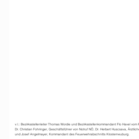
v.l.: Bezirksstellenleiter Thomas Wordie und Bezirksstellenkommandant Flo Havel vom
Dr. Christian Fohringer, Geschäftsführer von Notruf NÖ, Dr. Herbert Huscsava, Ärztlic
und Josef Angelmayer, Kommandant des Feuerwehrabschnitts Klosterneuburg.