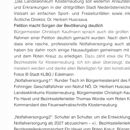
„Das Landesklinikum Klosterneuburg soll weiterhin Anlaufstel
und Erkrankungen in der drittgrößten Stadt Niederösterreichs 
Vielzahl an einfachen Sport- und Freizeitunfällen sowie int
Ärztliche Direktor, Dr. Herbert Huscsava.
Petition macht Sorgen der Bevölkerung deutlich
Rahmen einer Petition deutlich gemacht wurden. Nach dem Ru
dass eine rasche, professionelle Notfallversorgung auch ab 
haben bis dahin noch einige Hausaufgaben gemeinsam mit u
und dem Roten Kreuz zu erledigen. 
Dazu zählt etwa die Pla
Bezirksstelle für Klosterneuburg. Ich bin aber überzeugt, d
meistern werden und danke allen Beteiligten für den konstrukt
Fotos © Stadt KLBG / Edelmann
„Notfallversorgung1“: Runder Tisch im Bürgermeisteramt des Rat
Fohringer, Geschäftsführer von Notruf NÖ, Dr. Herbert Huscsava
Landesklinikums Klosterneuburg, Bürgermeister Christoph Ka
Flo Havel und Bezirksstellenleiter Thomas Wordie vom Roten K
Kommandant des Feuerwehrabschnitts Klosterneuburg.
„Notfallversorgung2“: Schulter an Schulter, um die Entwicklun
Notfallversorgung ab 2027 abzusichern – v.l.: Bezirksstellenle
Bezirksstellenkommandant Flo Havel vom Roten Kreuz, Bürgerm