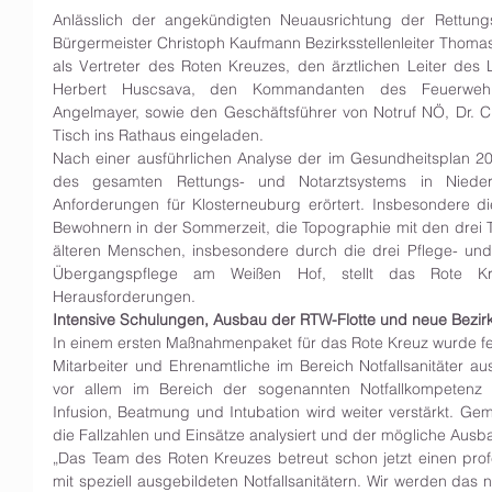
Anlässlich der angekündigten Neuausrichtung der Rettungsl
Bürgermeister Christoph Kaufmann Bezirksstellenleiter Thom
als Vertreter des Roten Kreuzes, den ärztlichen Leiter des 
Herbert Huscsava, den Kommandanten des Feuerwehrabs
Angelmayer, sowie den Geschäftsführer von Notruf NÖ, Dr. Ch
Tisch ins Rathaus eingeladen.
Nach einer ausführlichen Analyse der im Gesundheitsplan 20
des gesamten Rettungs- und Notarztsystems in Niederö
Anforderungen für Klosterneuburg erörtert. Insbesondere di
Bewohnern in der Sommerzeit, die Topographie mit den drei Tä
älteren Menschen, insbesondere durch die drei Pflege- und
Übergangspflege am Weißen Hof, stellt das Rote Kreu
Herausforderungen.
Intensive Schulungen, Ausbau der RTW-Flotte und neue Bezirk
In einem ersten Maßnahmenpaket für das Rote Kreuz wurde fest
Mitarbeiter und Ehrenamtliche im Bereich Notfallsanitäter a
vor allem im Bereich der sogenannten Notfallkompetenz in
Infusion, Beatmung und Intubation wird weiter verstärkt. G
die Fallzahlen und Einsätze analysiert und der mögliche Ausb
„Das Team des Roten Kreuzes betreut schon jetzt einen prof
mit speziell ausgebildeten Notfallsanitätern. Wir werden das 