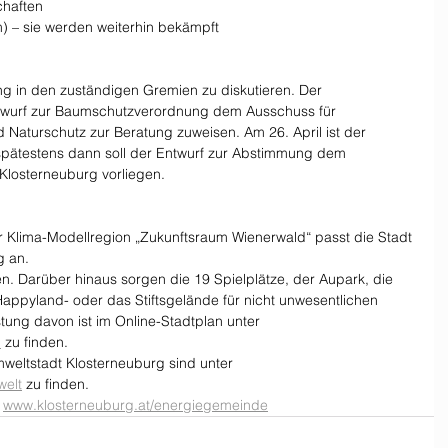
chaften
) – sie werden weiterhin bekämpft
ung in den zuständigen Gremien zu diskutieren. Der 
twurf zur Baumschutzverordnung dem Ausschuss für 
 Naturschutz zur Beratung zuweisen. Am 26. April ist der 
spätestens dann soll der Entwurf zur Abstimmung dem 
losterneuburg vorliegen.
 Klima-Modellregion „Zukunftsraum Wienerwald“ passt die Stadt 
g an.
n. Darüber hinaus sorgen die 19 Spielplätze, der Aupark, die 
ppyland- oder das Stiftsgelände für nicht unwesentlichen 
istung davon ist im Online-Stadtplan unter 
u
 zu finden.
eltstadt Klosterneuburg sind unter 
welt
 zu finden.
 
www.klosterneuburg.at/energiegemeinde