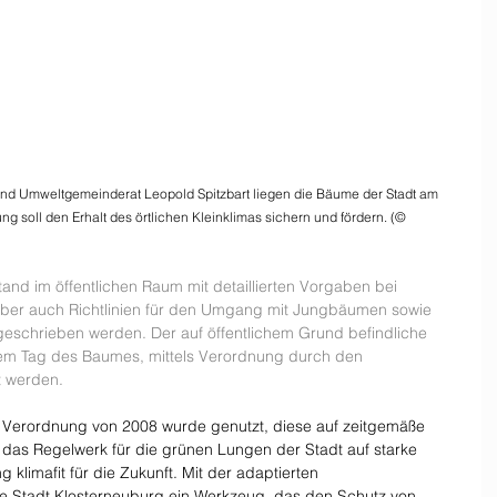
und Umweltgemeinderat Leopold Spitzbart liegen die Bäume der Stadt am 
 soll den Erhalt des örtlichen Kleinklimas sichern und fördern. (© 
nd im öffentlichen Raum mit detaillierten Vorgaben bei 
Aber auch Richtlinien für den Umgang mit Jungbäumen sowie 
stgeschrieben werden. Der auf öffentlichem Grund befindliche 
dem Tag des Baumes, mittels Verordnung durch den 
t werden.
 Verordnung von 2008 wurde genutzt, diese auf zeitgemäße 
lt das Regelwerk für die grünen Lungen der Stadt auf starke 
klimafit für die Zukunft. Mit der adaptierten 
e Stadt Klosterneuburg ein Werkzeug, das den Schutz von 