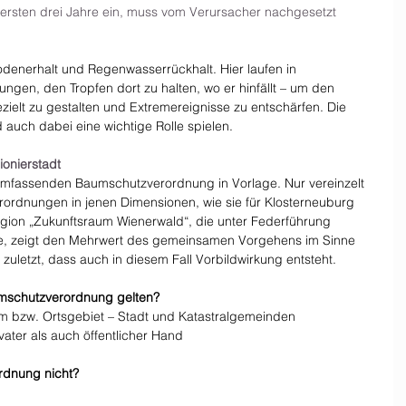
ersten drei Jahre ein, muss vom Verursacher nachgesetzt 
odenerhalt und Regenwasserrückhalt. Hier laufen in 
gen, den Tropfen dort zu halten, wo er hinfällt – um den 
ielt zu gestalten und Extremereignisse zu entschärfen. Die 
uch dabei eine wichtige Rolle spielen.
onierstadt
umfassenden Baumschutzverordnung in Vorlage. Nur vereinzelt 
erordnungen in jenen Dimensionen, wie sie für Klosterneuburg 
egion „Zukunftsraum Wienerwald“, die unter Federführung 
e, zeigt den Mehrwert des gemeinsamen Vorgehens im Sinne 
 zuletzt, dass auch in diesem Fall Vorbildwirkung entsteht.
umschutzverordnung gelten?
um bzw. Ortsgebiet – Stadt und Katastralgemeinden
ater als auch öffentlicher Hand
rdnung nicht?