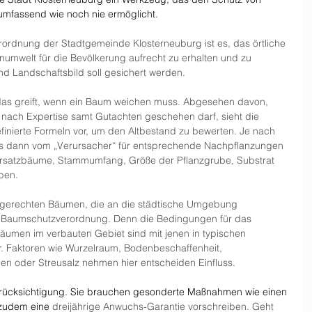
umfassend wie noch nie ermöglicht.
ordnung der Stadtgemeinde Klosterneuburg ist es, das örtliche 
umwelt für die Bevölkerung aufrecht zu erhalten und zu 
nd Landschaftsbild soll gesichert werden.
s greift, wenn ein Baum weichen muss. Abgesehen davon, 
 nach Expertise samt Gutachten geschehen darf, sieht die 
nierte Formeln vor, um den Altbestand zu bewerten. Je nach 
s dann vom „Verursacher“ für entsprechende Nachpflanzungen 
Ersatzbäume, Stammumfang, Größe der Pflanzgrube, Substrat 
ben.
magerechten Bäumen, die an die städtische Umgebung 
en Baumschutzverordnung. Denn die Bedingungen für das 
umen im verbauten Gebiet sind mit jenen in typischen 
r. Faktoren wie Wurzelraum, Bodenbeschaffenheit, 
en oder Streusalz nehmen hier entscheiden Einfluss.
ücksichtigung. Sie brauchen gesonderte Maßnahmen wie einen 
 zudem eine 
dreijährige Anwuchs-Garantie vorschreiben. Geht 