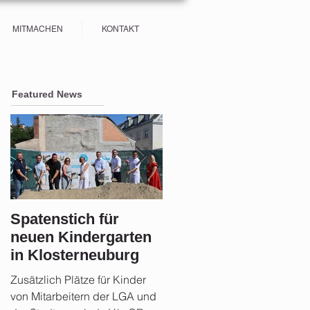
MITMACHEN
KONTAKT
Featured News
Spatenstich für
Sicherheit im Fokus:
neuen Kindergarten
Stadtgemeinde
in Klosterneuburg
Klosterneuburg setz
auf Aufklärung und
Zusätzlich Plätze für Kinder
Rund 21 Monate nach der
Vorsorge nach der
von Mitarbeitern der LGA und
Hochwasserkatastrophe zog
Flut 2024