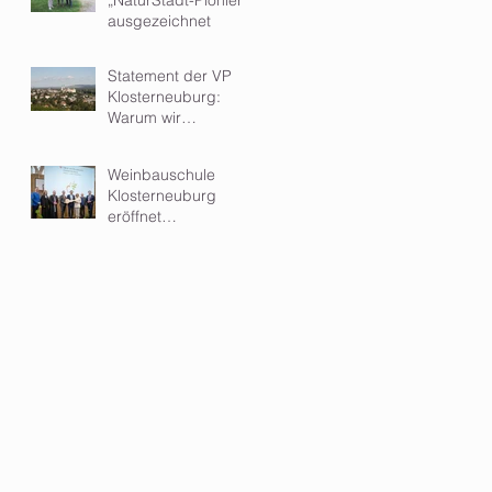
ausgezeichnet
Statement der VP
Klosterneuburg:
Warum wir
Kleinwindkraftanlagen
im Wohngebiet
Weinbauschule
ablehnen
Klosterneuburg
eröffnet
hochmodernen Zubau
- ein Meilenstein für
Ausbildung und
Forschung