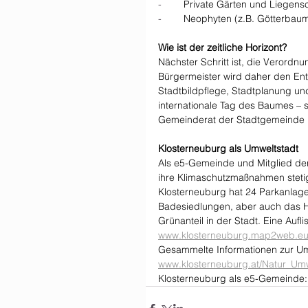
-        
Private Gärten und Liegens
-        
Neophyten (z.B. Götterbaum
Wie ist der zeitliche Horizont?
Nächster Schritt ist, die Verordn
Bürgermeister wird daher den En
Stadtbildpflege, Stadtplanung und
internationale Tag des Baumes – 
Gemeinderat der Stadtgemeinde K
Klosterneuburg als Umweltstadt
Als e5-Gemeinde und Mitglied der
ihre Klimaschutzmaßnahmen steti
Klosterneuburg hat 24 Parkanlage
Badesiedlungen, aber auch das Ha
Grünanteil in der Stadt. Eine Aufl
www.klosterneuburg.map2web.e
Gesammelte Informationen zur Umw
www.klosterneuburg.at/Natur_Um
Klosterneuburg als e5-Gemeinde: