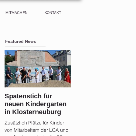
MITMACHEN
KONTAKT
Featured News
Spatenstich für
Sicherheit im Fokus:
neuen Kindergarten
Stadtgemeinde
in Klosterneuburg
Klosterneuburg setz
auf Aufklärung und
Zusätzlich Plätze für Kinder
Rund 21 Monate nach der
Vorsorge nach der
von Mitarbeitern der LGA und
Hochwasserkatastrophe zog
Flut 2024