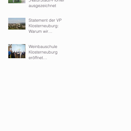
ausgezeichnet
Statement der VP
Klosterneuburg:
Warum wir
Kleinwindkraftanlagen
im Wohngebiet
Weinbauschule
ablehnen
Klosterneuburg
eröffnet
hochmodernen Zubau
- ein Meilenstein für
Ausbildung und
Forschung