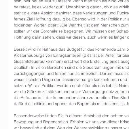
sein, hier neuen Mut zu fassen! Wenn man sich als Kind verletzt 
heiratest, ist es wieder gut“. Unabhängig davon, ob dies wirkli
steht die klare Absicht dahinter, dass Verletzungen und Rück
fernes Ziel Hoffnung dazu gibt. Ebenso wird in der Politik nu
folgenden Worten zitiert: „Die Wahrheit ist dem Menschen zum
sollten wir der Coronakrise begegnen. Wir müssen den Schad
Hoffnung darin sehen, dass wir diesen, auch wenn es länger
Derzeit wird im Rathaus das Budget für das kommende Jahr b
Klosterneuburgs von Ertragsanteilen (dies ist der Anteil für 
Gesamtsteueraufkommen) erschwert die Erstellung eines ausg
deutlich. In vielen Bereichen sind die Steuerzahlungen mit u
zurückgegangen und fehlen nun schmerzlich. Darum muss sic
wesentlichsten Dinge der Daseinsvorsorge konzentrieren und kl
setzen. Wir als Politiker werden noch öfter als uns lieb ist Ne
wir die Stärken zu stärken und unser Versorgungsnetz zu erhal
die Aufbauarbeit der kommenden Jahre zu bereiten. Das Stadt
dafür die Leitlinie und spannt den Bogen bis mindestens ins J
Passenderweise finden Sie in diesem Amtsblatt den achten v
Bewegung und Regeneration. Erholen wir uns von dieser Krise,
wir beweglich auf dem Weg der Weiterentwicklung unserer wu