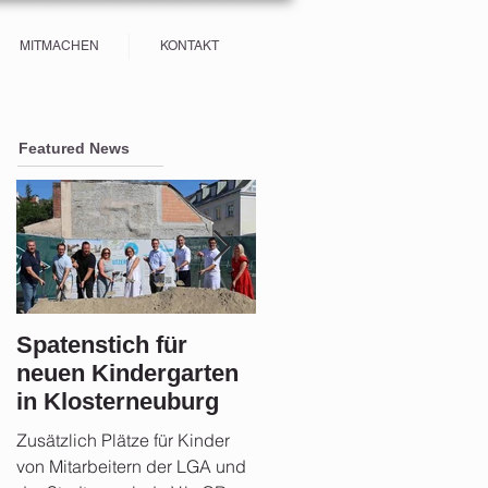
MITMACHEN
KONTAKT
Featured News
Spatenstich für
Sicherheit im Fokus:
neuen Kindergarten
Stadtgemeinde
in Klosterneuburg
Klosterneuburg setz
auf Aufklärung und
Zusätzlich Plätze für Kinder
Rund 21 Monate nach der
Vorsorge nach der
von Mitarbeitern der LGA und
Hochwasserkatastrophe zog
Flut 2024