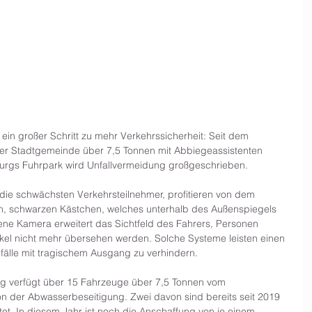
 ein großer Schritt zu mehr Verkehrssicherheit: Seit dem 
er Stadtgemeinde über 7,5 Tonnen mit Abbiegeassistenten 
burgs Fuhrpark wird Unfallvermeidung großgeschrieben. 
die schwächsten Verkehrsteilnehmer, profitieren von dem 
n, schwarzen Kästchen, welches unterhalb des Außenspiegels 
ene Kamera erweitert das Sichtfeld des Fahrers, Personen 
el nicht mehr übersehen werden. Solche Systeme leisten einen 
fälle mit tragischem Ausgang zu verhindern.
g verfügt über 15 Fahrzeuge über 7,5 Tonnen vom 
on der Abwasserbeseitigung. Zwei davon sind bereits seit 2019 
et. In diesem Jahr ist noch die Anschaffung von je einem 