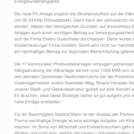
Energieunabhängigkeit.
Die neue PV-Anlage ergänzt die Stromproduktion auf der Klära
von 35,34 kWp (Kilowattpeak). Damit kann der Jahresstrom vo
werden. Neben den ökologischen Gründen, auf erneuerbare Ene
Anlagen auch einen wichtigen Beitrag zur Versorgungssicherh
sich die Firma Elektro Gutenthaler durchsetzen. Damit wurde 
Klosterneuburger Firma montiert. Somit wird nicht nur nachhal
ein nachhaltiger Beitrag zur regionalen Wertschöpfung geleist
Die 17 kommunalen Photovoltaikanlagen erzeugen gemeinsam 
Klärgasnutzung der Kläranlage derzeit rund 1.000 MWh pro Ja
den aktivsten Gemeinden Niederösterreichs bei der Produktio
Vizebürgermeister unde5-Teamleiter Mag. Roland Honeder freu
unserer Stadt- und Gebäudestruktur gezielt auf eine Vielzahl a
Es ist schön, dass diese Strategie bisher so gut aufgeht und 
hohe Erträge erarbeiten.“
Für e5-Teammitglied Stadtrat Mann ist der Ausbau der Photovolt
Thema nachhaltige Energie ist eine wichtige Aufgabe, um Klos
machen. Im Sinne von Wirtschaft und Endverbrauchern geht es
fördern und nicht jene, welche die besten Lobbyisten haben. D