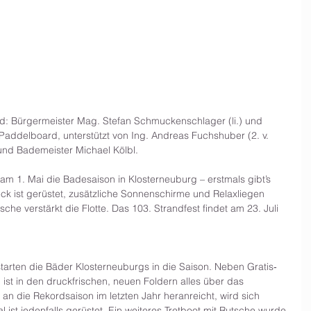
and: Bürgermeister Mag. Stefan Schmuckenschlager (li.) und 
 Paddelboard, unterstützt von Ing. Andreas Fuchshuber (2. v. 
 und Bademeister Michael Kölbl.
m 1. Mai die Badesaison in Klosterneuburg – erstmals gibt’s 
k ist gerüstet, zusätzliche Sonnenschirme und Relaxliegen 
sche verstärkt die Flotte. Das 103. Strandfest findet am 23. Juli 
starten die Bäder Klosterneuburgs in die Saison. Neben Gratis‐
st in den druckfrischen, neuen Foldern alles über das 
n die Rekordsaison im letzten Jahr heranreicht, wird sich 
 ist jedenfalls gerüstet. Ein weiteres Tretboot mit Rutsche wurde 