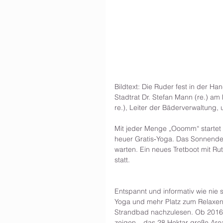
Bildtext: Die Ruder fest in der H
Stadtrat Dr. Stefan Mann (re.) am
re.), Leiter der Bäderverwaltung,
Mit jeder Menge „Ooomm“ startet a
heuer Gratis‐Yoga. Das Sonnendec
warten. Ein neues Tretboot mit Rut
statt.
Entspannt und informativ wie nie 
Yoga und mehr Platz zum Relaxen i
Strandbad nachzulesen. Ob 2016 a
zeigen – das 28 Hektar große Areal