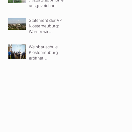
ausgezeichnet
Statement der VP
Klosterneuburg:
Warum wir
Kleinwindkraftanlagen
im Wohngebiet
Weinbauschule
ablehnen
Klosterneuburg
eröffnet
hochmodernen Zubau
- ein Meilenstein für
Ausbildung und
Forschung