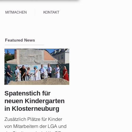
MITMACHEN
KONTAKT
Featured News
Spatenstich für
Sicherheit im Fokus:
neuen Kindergarten
Stadtgemeinde
in Klosterneuburg
Klosterneuburg setz
auf Aufklärung und
Zusätzlich Plätze für Kinder
Rund 21 Monate nach der
Vorsorge nach der
von Mitarbeitern der LGA und
Hochwasserkatastrophe zog
Flut 2024