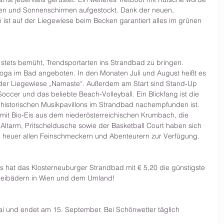
gen und Sonnenschirmen aufgestockt. Dank der neuen, 
st auf der Liegewiese beim Becken garantiert alles im grünen 
 stets bemüht, Trendsportarten ins Strandbad zu bringen. 
Yoga im Bad angeboten. In den Monaten Juli und August heißt es 
der Liegewiese „Namaste“. Außerdem am Start sind Stand‐Up 
Soccer und das beliebte Beach‐Volleyball. Ein Blickfang ist die 
s historischen Musikpavillons im Strandbad nachempfunden ist. 
ei mit Bio‐Eis aus dem niederösterreichischen Krumbach, die 
 Altarm, Pritscheldusche sowie der Basketball Court haben sich 
 heuer allen Feinschmeckern und Abenteurern zur Verfügung.
 hat das Klosterneuburger Strandbad mit € 5,20 die günstigste 
Freibädern in Wien und dem Umland!
ai und endet am 15. September. Bei Schönwetter täglich 