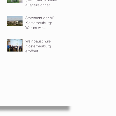
ausgezeichnet
Statement der VP
Klosterneuburg:
Warum wir
Kleinwindkraftanlagen
im Wohngebiet
Weinbauschule
ablehnen
Klosterneuburg
eröffnet
hochmodernen Zubau
- ein Meilenstein für
Ausbildung und
Forschung