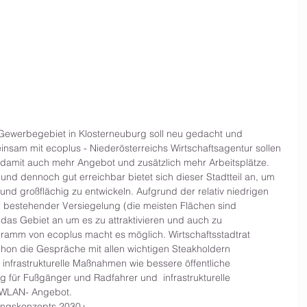
werbegebiet in Klosterneuburg soll neu gedacht und 
einsam mit ecoplus - Niederösterreichs Wirtschaftsagentur sollen 
damit auch mehr Angebot und zusätzlich mehr Arbeitsplätze. 
nd dennoch gut erreichbar bietet sich dieser Stadtteil an, um 
und großflächig zu entwickeln. Aufgrund der relativ niedrigen 
g bestehender Versiegelung (die meisten Flächen sind 
das Gebiet an um es zu attraktivieren und auch zu 
ogramm von ecoplus macht es möglich. Wirtschaftsstadtrat 
chon die Gespräche mit allen wichtigen Steakholdern 
frastrukturelle Maßnahmen wie bessere öffentliche 
g für Fußgänger und Radfahrer und  infrastrukturelle 
 WLAN- Angebot. 
ungskonzepts 2030+ 