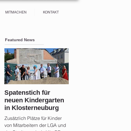
MITMACHEN
KONTAKT
Featured News
Spatenstich für
Sicherheit im Fokus:
neuen Kindergarten
Stadtgemeinde
in Klosterneuburg
Klosterneuburg setz
auf Aufklärung und
Zusätzlich Plätze für Kinder
Rund 21 Monate nach der
Vorsorge nach der
von Mitarbeitern der LGA und
Hochwasserkatastrophe zog
Flut 2024