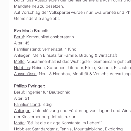
Durch das Ausscheiden der Gemeinderäte Markus Fuchs und 
Mandate neu zu besetzen.
Auf Vorschlag der Volkspartei wurden nun Eva Braneti und Phil
Gemeinderäte angelobt.
Eva Maria Braneti:
Beruf
: Kommunikationsberaterin
Alter
: 45
Familienstand
: verheiratet, 1 Kind
Anliegen
: Mein Einsatz für Familie, Bildung & Wirtschaft
Motto
: "Zusammenhalt ist das Wichtigste - Gemeinsam geht alle
Hobbies
: Reisen, Sprachen, Literatur, Filme, Kochen, Eislaufe
Ausschüsse
: Neu- & Hochbau, Mobilität & Verkehr, Verwaltun
Philipp Pyringer:
Beruf
: Ingenier für Bautechnik
Alter
: 21
Familienstand
: ledig
Anliegen
: Unterstützung und Förderung von Jugend und Wirts
der Klosterneuburg Infratstruktur
Motto
: "Stil ist die einzige Konstante im Leben!"
Hobbies
: Standardtanz, Tennis, Mountainbiking, Exploring