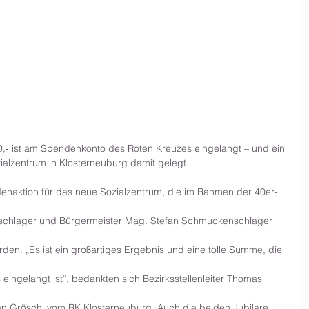
0,‐ ist am Spendenkonto des Roten Kreuzes eingelangt – und ein
zialzentrum in Klosterneuburg damit gelegt.
enaktion für das neue Sozialzentrum, die im Rahmen der 40er-
schlager und Bürgermeister Mag. Stefan Schmuckenschlager 
en. „Es ist ein großartiges Ergebnis und eine tolle Summe, die 
ingelangt ist“, bedankten sich Bezirksstellenleiter Thomas 
ian Gröschl vom RK Klosterneuburg. Auch die beiden Jubilare 