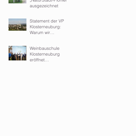
ausgezeichnet
Statement der VP
Klosterneuburg:
Warum wir
Kleinwindkraftanlagen
im Wohngebiet
Weinbauschule
ablehnen
Klosterneuburg
eröffnet
hochmodernen Zubau
- ein Meilenstein für
Ausbildung und
Forschung