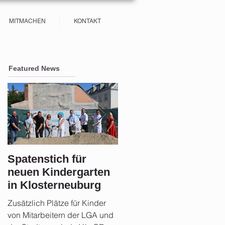
MITMACHEN
KONTAKT
Featured News
Spatenstich für
Sicherheit im Fokus:
neuen Kindergarten
Stadtgemeinde
in Klosterneuburg
Klosterneuburg setz
auf Aufklärung und
Zusätzlich Plätze für Kinder
Rund 21 Monate nach der
Vorsorge nach der
von Mitarbeitern der LGA und
Hochwasserkatastrophe zog
Flut 2024