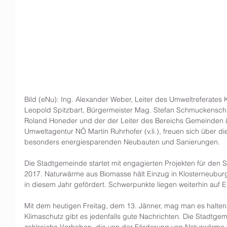
Bild (eNu): Ing. Alexander Weber, Leiter des Umweltreferate
Leopold Spitzbart, Bürgermeister Mag. Stefan Schmuckenschla
Roland Honeder und der der Leiter des Bereichs Gemeinden 
Umweltagentur NÖ Martin Ruhrhofer (v.li.), freuen sich über d
besonders energiesparenden Neubauten und Sanierungen.
Die Stadtgemeinde startet mit engagierten Projekten für den 
2017. Naturwärme aus Biomasse hält Einzug in Klosterneubur
in diesem Jahr gefördert. Schwerpunkte liegen weiterhin auf En
Mit dem heutigen Freitag, dem 13. Jänner, mag man es halten 
Klimaschutz gibt es jedenfalls gute Nachrichten. Die Stadtge
zahlreiche Vorhaben, die von der Förderung von Naturwärme u