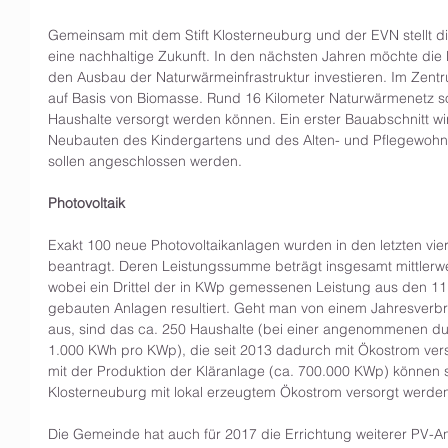
Gemeinsam mit dem Stift Klosterneuburg und der EVN stellt d
eine nachhaltige Zukunft. In den nächsten Jahren möchte die E
den Ausbau der Naturwärmeinfrastruktur investieren. Im Zentr
auf Basis von Biomasse. Rund 16 Kilometer Naturwärmenetz so
Haushalte versorgt werden können. Ein erster Bauabschnitt wird
Neubauten des Kindergartens und des Alten- und Pflegewohn
sollen angeschlossen werden.
Photovoltaik
Exakt 100 neue Photovoltaikanlagen wurden in den letzten vie
beantragt. Deren Leistungssumme beträgt insgesamt mittlerwe
wobei ein Drittel der in KWp gemessenen Leistung aus den 11
gebauten Anlagen resultiert. Geht man von einem Jahresverb
aus, sind das ca. 250 Haushalte (bei einer angenommenen dur
1.000 KWh pro KWp), die seit 2013 dadurch mit Ökostrom ve
mit der Produktion der Kläranlage (ca. 700.000 KWp) können 
Klosterneuburg mit lokal erzeugtem Ökostrom versorgt werde
Die Gemeinde hat auch für 2017 die Errichtung weiterer PV-A