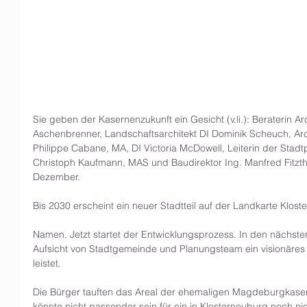
Sie geben der Kasernenzukunft ein Gesicht (v.li.): Beraterin Ar
Aschenbrenner, Landschaftsarchitekt DI Dominik Scheuch, Archit
Philippe Cabane, MA, DI Victoria McDowell, Leiterin der Stadt
Christoph Kaufmann, MAS und Baudirektor Ing. Manfred Fitzth
Dezember. 
Bis 2030 erscheint ein neuer Stadtteil auf der Landkarte Klos
Namen. Jetzt startet der Entwicklungsprozess. In den nächste
Aufsicht von Stadtgemeinde und Planungsteam ein visionäres Vi
leistet. 
Die Bürger tauften das Areal der ehemaligen Magdeburgkasern
könnte nicht passender sein für ein in Klosterneuburg noch ni