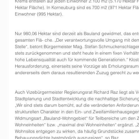
Krems entfallen auf jeden Einwohner 2.100 m2 (5.170 Hektar F
Hektar Fläche). In Korneuburg sind es 700 m2 (971 Hektar Flä
Einwohner (995 Hektar). 
Nur 980,06 Hektar sind derzeit als Bauland gewidmet, das ent
gesamten Flä- che. „Der verantwortungsvolle Umgang mit dem 
Stelle“, betont Bürgermeister Mag. Stefan Schmuckenschlager.
stets zurückgenommen und steht heute in einem fixen Verhältn
hohe Lebensqualität auch für kommende Generationen.“ Klost
Herausforderung, einerseits seine Vorzüge als Erholungsraum i
andererseits dem daraus resultierenden Zuzug gerecht zu wer
Auch Vizebürgermeister Regierungsrat Richard Raz liegt als 
Stadtplanung und Stadtentwicklung die nachhaltige Sicherung
„Wir sind stets darum bemüht, auf die veränderten Anforderu
strukturellen Charakter in den Ein- und Zweifamilienhausgege
Widmungsart „Bauland-Wohngebiet“ für Teilbereiche um den Z
Wohneinheiten“ bzw. „maximal drei Wohneinheiten“ ergänzt. „Zie
Wohnsilos entgegen zu wirken, da häufig Grundstücke zusam
Bebauungsdichte bestmöglich auszureizen“, so Raz. 