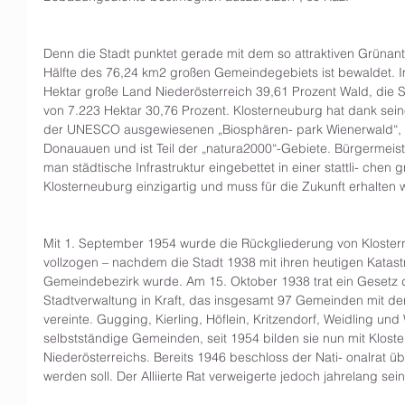
Denn die Stadt punktet gerade mit dem so attraktiven Grünantei
Hälfte des 76,24 km2 großen Gemeindegebiets ist bewaldet. Im
Hektar große Land Niederösterreich 39,61 Prozent Wald, die S
von 7.223 Hektar 30,76 Prozent. Klosterneuburg hat dank sein
der UNESCO ausgewiesenen „Biosphären- park Wienerwald“, 
Donauauen und ist Teil der „natura2000“-Gebiete. Bürgermeist
man städtische Infrastruktur eingebettet in einer stattli- che
Klosterneuburg einzigartig und muss für die Zukunft erhalten 
Mit 1. September 1954 wurde die Rückgliederung von Kloster
vollzogen – nachdem die Stadt 1938 mit ihren heutigen Katas
Gemeindebezirk wurde. Am 15. Oktober 1938 trat ein Gesetz de
Stadtverwaltung in Kraft, das insgesamt 97 Gemeinden mit de
vereinte. Gugging, Kierling, Höflein, Kritzendorf, Weidling un
selbstständige Gemeinden, seit 1954 bilden sie nun mit Kloste
Niederösterreichs. Bereits 1946 beschloss der Nati- onalrat ü
werden soll. Der Alliierte Rat verweigerte jedoch jahrelang se